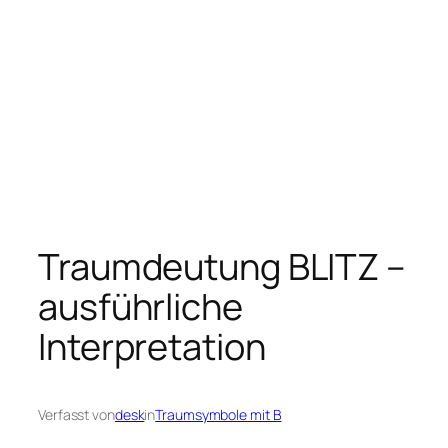
Traumdeutung BLITZ –
ausführliche
Interpretation
Verfasst von
desk
in
Traumsymbole mit B