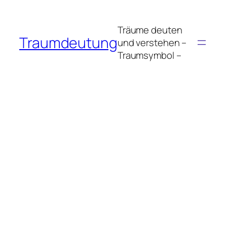
Zum
Inhalt
Träume deuten
springen
Traumdeutung
und verstehen –
Traumsymbol –