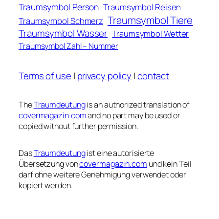
Traumsymbol Person
Traumsymbol Reisen
Traumsymbol Tiere
Traumsymbol Schmerz
Traumsymbol Wasser
Traumsymbol Wetter
Traumsymbol Zahl – Nummer
Terms of use
|
privacy policy
|
contact
The
Traumdeutung
is an authorized translation of
covermagazin.com
and no part may be used or
copied without further permission.
Das
Traumdeutung
ist eine autorisierte
Übersetzung von
covermagazin.com
und kein Teil
darf ohne weitere Genehmigung verwendet oder
kopiert werden.