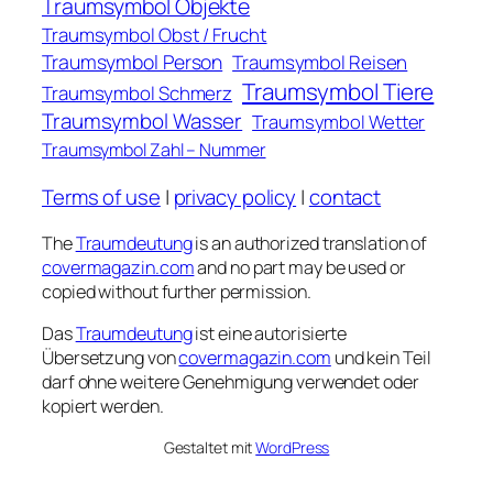
Traumsymbol Objekte
Traumsymbol Obst / Frucht
Traumsymbol Person
Traumsymbol Reisen
Traumsymbol Tiere
Traumsymbol Schmerz
Traumsymbol Wasser
Traumsymbol Wetter
Traumsymbol Zahl – Nummer
Terms of use
|
privacy policy
|
contact
The
Traumdeutung
is an authorized translation of
covermagazin.com
and no part may be used or
copied without further permission.
Das
Traumdeutung
ist eine autorisierte
Übersetzung von
covermagazin.com
und kein Teil
darf ohne weitere Genehmigung verwendet oder
kopiert werden.
Gestaltet mit
WordPress