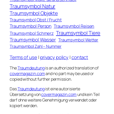
Traumsymbol Natur
Traumsymbol Objekte
Traumsymbol Obst / Frucht
Traumsymbol Person
Traumsymbol Reisen
Traumsymbol Tiere
Traumsymbol Schmerz
Traumsymbol Wasser
Traumsymbol Wetter
Traumsymbol Zahl – Nummer
Terms of use
|
privacy policy
|
contact
The
Traumdeutung
is an authorized translation of
covermagazin.com
and no part may be used or
copied without further permission.
Das
Traumdeutung
ist eine autorisierte
Übersetzung von
covermagazin.com
und kein Teil
darf ohne weitere Genehmigung verwendet oder
kopiert werden.