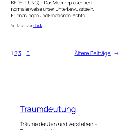
BEDEUTUNG) – Das Meer repräsentiert
normalerweise unser Unterbewusstsein,
Erinnerungen und Emotionen. Achte…
Verfasst von
desk
1
2
3
…
5
Ältere Beiträge
→
Traumdeutung
Träume deuten und verstehen –