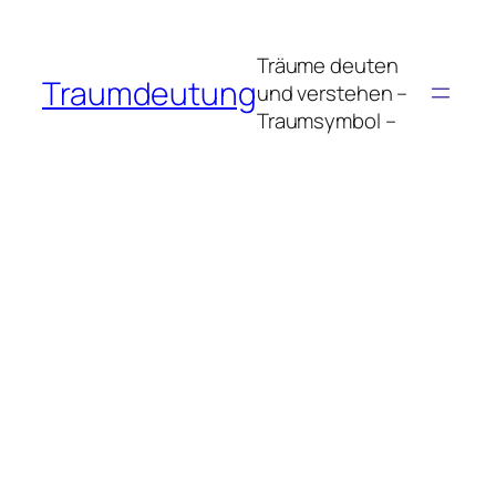
Zum
Inhalt
Träume deuten
springen
Traumdeutung
und verstehen –
Traumsymbol –