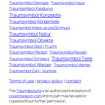
Traumsymbol Gemüse
Traumsymbol Haus
Traumsymbol Kleidung
Traumsymbol Konzepte
Traumsymbol Körperteile
Traumsymbol Make-up und Schmuck
Traumsymbol Natur
Traumsymbol Objekte
Traumsymbol Obst / Frucht
Traumsymbol Person
Traumsymbol Reisen
Traumsymbol Tiere
Traumsymbol Schmerz
Traumsymbol Wasser
Traumsymbol Wetter
Traumsymbol Zahl – Nummer
Terms of use
|
privacy policy
|
contact
The
Traumdeutung
is an authorized translation of
covermagazin.com
and no part may be used or
copied without further permission.