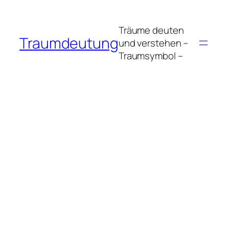
Zum
Inhalt
Träume deuten
springen
Traumdeutung
und verstehen –
Traumsymbol –