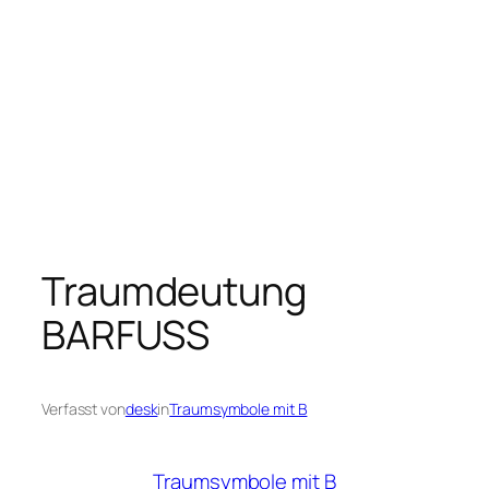
Traumdeutung
BARFUSS
Verfasst von
desk
in
Traumsymbole mit B
Traumsymbole mit B