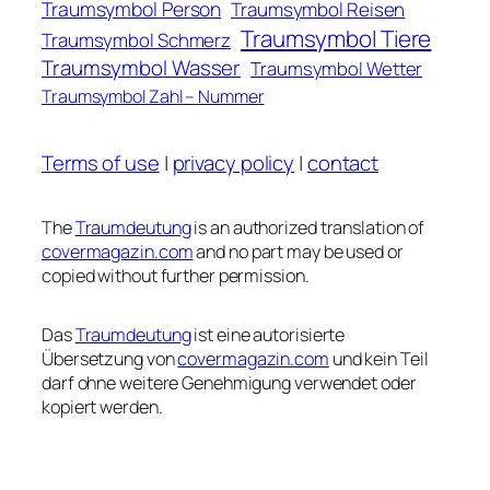
Traumsymbol Person
Traumsymbol Reisen
Traumsymbol Tiere
Traumsymbol Schmerz
Traumsymbol Wasser
Traumsymbol Wetter
Traumsymbol Zahl – Nummer
Terms of use
|
privacy policy
|
contact
The
Traumdeutung
is an authorized translation of
covermagazin.com
and no part may be used or
copied without further permission.
Das
Traumdeutung
ist eine autorisierte
Übersetzung von
covermagazin.com
und kein Teil
darf ohne weitere Genehmigung verwendet oder
kopiert werden.