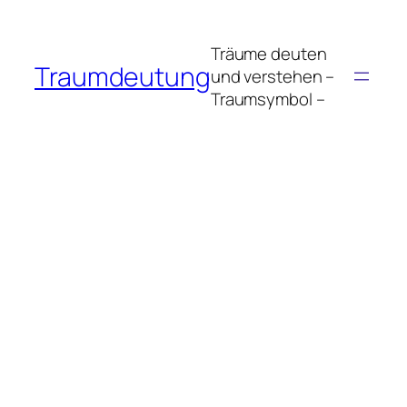
Zum
Inhalt
Träume deuten
springen
Traumdeutung
und verstehen –
Traumsymbol –