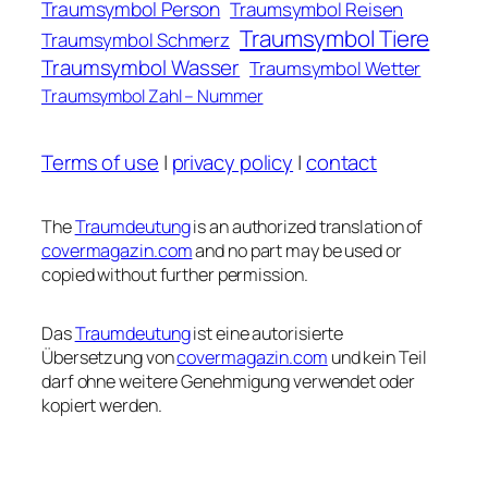
Traumsymbol Person
Traumsymbol Reisen
Traumsymbol Tiere
Traumsymbol Schmerz
Traumsymbol Wasser
Traumsymbol Wetter
Traumsymbol Zahl – Nummer
Terms of use
|
privacy policy
|
contact
The
Traumdeutung
is an authorized translation of
covermagazin.com
and no part may be used or
copied without further permission.
Das
Traumdeutung
ist eine autorisierte
Übersetzung von
covermagazin.com
und kein Teil
darf ohne weitere Genehmigung verwendet oder
kopiert werden.