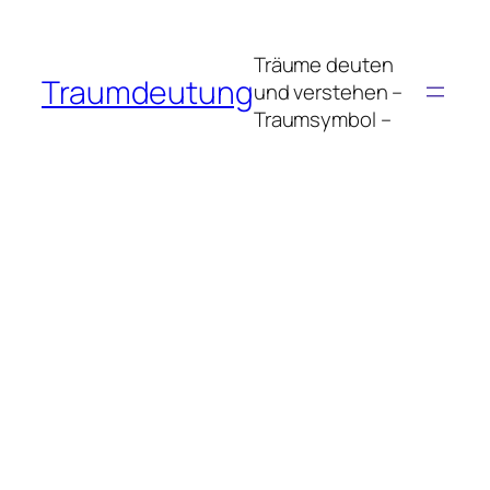
Zum
Inhalt
Träume deuten
springen
Traumdeutung
und verstehen –
Traumsymbol –