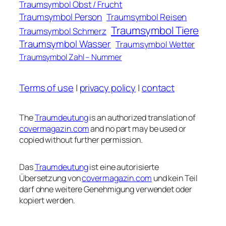
Traumsymbol Obst / Frucht
Traumsymbol Person
Traumsymbol Reisen
Traumsymbol Tiere
Traumsymbol Schmerz
Traumsymbol Wasser
Traumsymbol Wetter
Traumsymbol Zahl – Nummer
Terms of use
|
privacy policy
|
contact
The
Traumdeutung
is an authorized translation of
covermagazin.com
and no part may be used or
copied without further permission.
Das
Traumdeutung
ist eine autorisierte
Übersetzung von
covermagazin.com
und kein Teil
darf ohne weitere Genehmigung verwendet oder
kopiert werden.