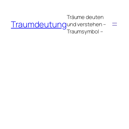
Zum
Inhalt
Träume deuten
springen
Traumdeutung
und verstehen –
Traumsymbol –