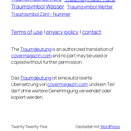
Traumsymbol Wasser
Traumsymbol Wetter
Traumsymbol Zahl – Nummer
Terms of use
|
privacy policy
|
contact
The
Traumdeutung
is an authorized translation of
covermagazin.com
and no part may be used or
copied without further permission.
Das
Traumdeutung
ist eine autorisierte
Übersetzung von
covermagazin.com
und kein Teil
darf ohne weitere Genehmigung verwendet oder
kopiert werden.
Twenty Twenty-Five
Gestaltet mit
WordPress