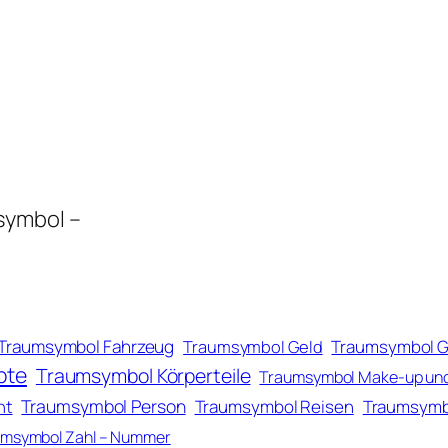
symbol –
Traumsymbol Fahrzeug
Traumsymbol Geld
Traumsymbol 
pte
Traumsymbol Körperteile
Traumsymbol Make-up un
Traumsymbol Person
ht
Traumsymbol Reisen
Traumsymb
msymbol Zahl – Nummer