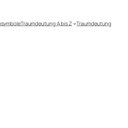
msymbole
Traumdeutung A bis Z
Traumdeutung