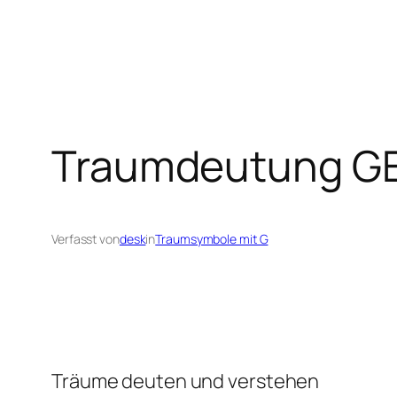
Traumdeutung G
Verfasst von
desk
in
Traumsymbole mit G
Träume deuten und verstehen