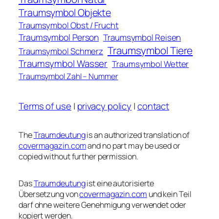
Traumsymbol Objekte
Traumsymbol Obst / Frucht
Traumsymbol Person
Traumsymbol Reisen
Traumsymbol Tiere
Traumsymbol Schmerz
Traumsymbol Wasser
Traumsymbol Wetter
Traumsymbol Zahl – Nummer
Terms of use
|
privacy policy
|
contact
The
Traumdeutung
is an authorized translation of
covermagazin.com
and no part may be used or
copied without further permission.
Das
Traumdeutung
ist eine autorisierte
Übersetzung von
covermagazin.com
und kein Teil
darf ohne weitere Genehmigung verwendet oder
kopiert werden.