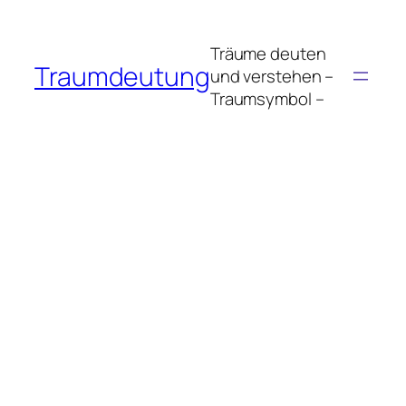
Zum
Inhalt
Träume deuten
springen
Traumdeutung
und verstehen –
Traumsymbol –