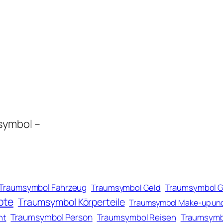
symbol –
Traumsymbol Fahrzeug
Traumsymbol Geld
Traumsymbol 
pte
Traumsymbol Körperteile
Traumsymbol Make-up un
Traumsymbol Person
ht
Traumsymbol Reisen
Traumsymb