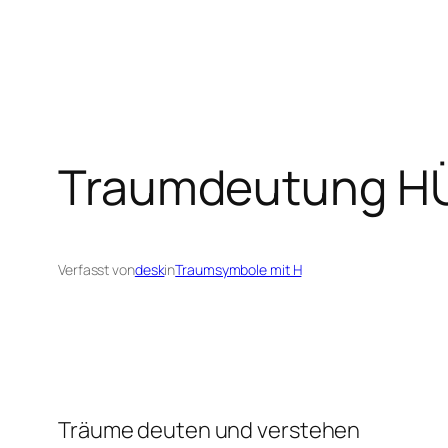
Traumdeutung H
Verfasst von
desk
in
Traumsymbole mit H
Träume deuten und verstehen