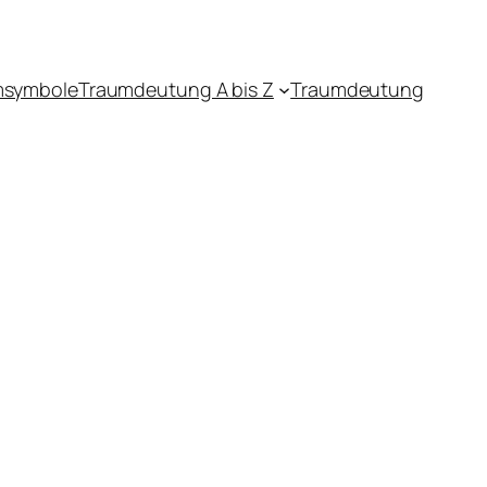
msymbole
Traumdeutung A bis Z
Traumdeutung