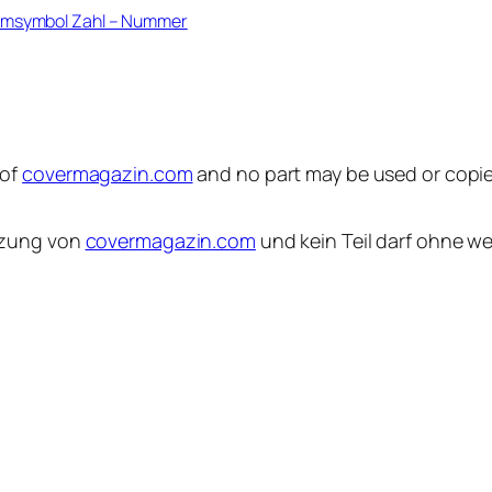
msymbol Zahl – Nummer
 of
covermagazin.com
and no part may be used or copie
etzung von
covermagazin.com
und kein Teil darf ohne w