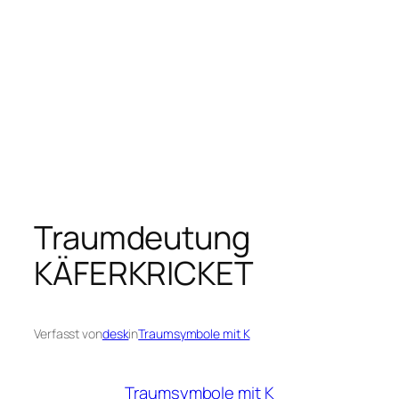
Traumdeutung
KÄFERKRICKET
Verfasst von
desk
in
Traumsymbole mit K
Traumsymbole mit K