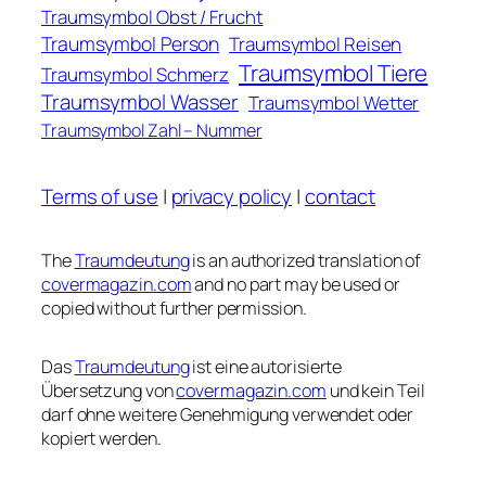
Traumsymbol Obst / Frucht
Traumsymbol Person
Traumsymbol Reisen
Traumsymbol Tiere
Traumsymbol Schmerz
Traumsymbol Wasser
Traumsymbol Wetter
Traumsymbol Zahl – Nummer
Terms of use
|
privacy policy
|
contact
The
Traumdeutung
is an authorized translation of
covermagazin.com
and no part may be used or
copied without further permission.
Das
Traumdeutung
ist eine autorisierte
Übersetzung von
covermagazin.com
und kein Teil
darf ohne weitere Genehmigung verwendet oder
kopiert werden.