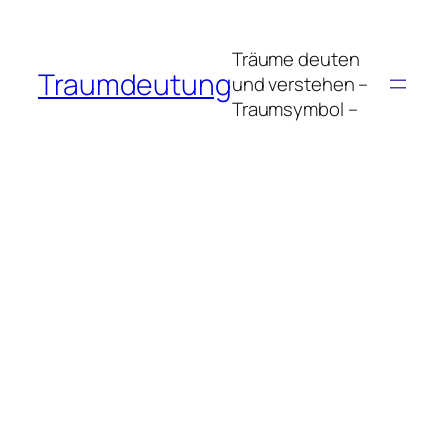
Zum
Inhalt
Träume deuten
springen
Traumdeutung
und verstehen –
Traumsymbol –