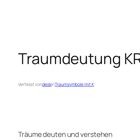
Traumdeutung KRO
Verfasst von
desk
in
Traumsymbole mit K
Träume deuten und verstehen