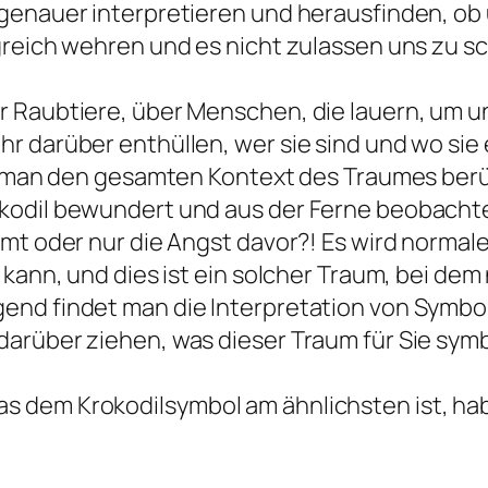
 genauer interpretieren und herausfinden, ob
greich wehren und es nicht zulassen uns zu s
 Raubtiere, über Menschen, die lauern, um u
r darüber enthüllen, wer sie sind und wo sie
te man den gesamten Kontext des Traumes ber
kodil bewundert und aus der Ferne beobachte
umt oder nur die Angst davor?! Es wird norma
 kann, und dies ist ein solcher Traum, bei de
gend findet man die Interpretation von Symb
arüber ziehen, was dieser Traum für Sie symbo
 dem Krokodilsymbol am ähnlichsten ist, ha