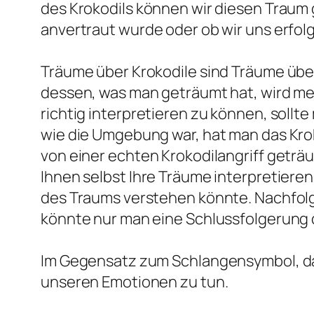
des Krokodils können wir diesen Traum
anvertraut wurde oder ob wir uns erfol
Träume über Krokodile sind Träume über
dessen, was man geträumt hat, wird meh
richtig interpretieren zu können, soll
wie die Umgebung war, hat man das Kro
von einer echten Krokodilangriff geträ
Ihnen selbst Ihre Träume interpretieren
des Traums verstehen könnte. Nachfol
könnte nur man eine Schlussfolgerung d
Im Gegensatz zum Schlangensymbol, das
unseren Emotionen zu tun.