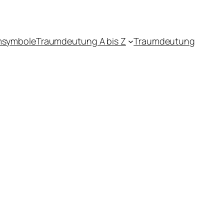
msymbole
Traumdeutung A bis Z
Traumdeutung