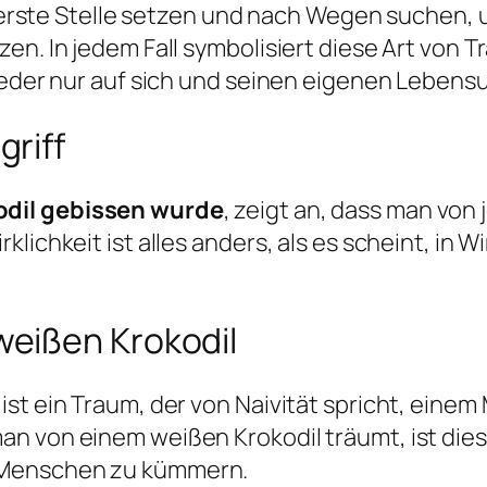
an erste Stelle setzen und nach Wegen suchen, 
n. In jedem Fall symbolisiert diese Art von T
jeder nur auf sich und seinen eigenen Lebens
riff
odil gebissen wurde
, zeigt an, dass man vo
ichkeit ist alles anders, als es scheint, in Wi
eißen Krokodil
st ein Traum, der von Naivität spricht, einem
n von einem weißen Krokodil träumt, ist dies 
e Menschen zu kümmern.