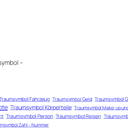
symbol –
Traumsymbol Fahrzeug
Traumsymbol Geld
Traumsymbol 
pte
Traumsymbol Körperteile
Traumsymbol Make-up un
Traumsymbol Person
ht
Traumsymbol Reisen
Traumsymb
msymbol Zahl – Nummer