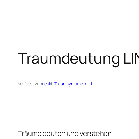
Traumdeutung L
Verfasst von
desk
in
Traumsymbole mit L
Träume deuten und verstehen