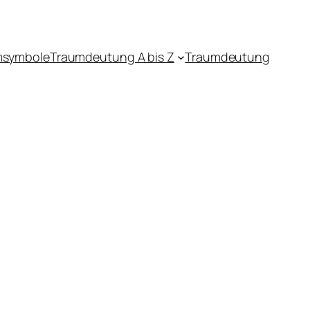
msymbole
Traumdeutung A bis Z
Traumdeutung