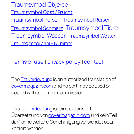
Traumsymbol Objekte
Traumsymbol Obst / Frucht
Traumsymbol Person
Traumsymbol Reisen
Traumsymbol Tiere
Traumsymbol Schmerz
Traumsymbol Wasser
Traumsymbol Wetter
Traumsymbol Zahl – Nummer
Terms of use
|
privacy policy
|
contact
The
Traumdeutung
is an authorized translation of
covermagazin.com
and no part may be used or
copied without further permission.
Das
Traumdeutung
ist eine autorisierte
Übersetzung von
covermagazin.com
und kein Teil
darf ohne weitere Genehmigung verwendet oder
kopiert werden.