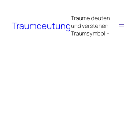
Zum
Inhalt
Träume deuten
springen
Traumdeutung
und verstehen –
Traumsymbol –