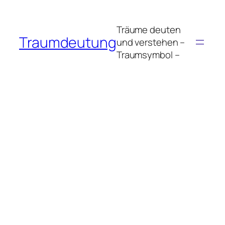
Zum
Inhalt
Träume deuten
springen
Traumdeutung
und verstehen –
Traumsymbol –