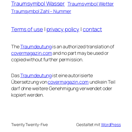
Traumsymbol Wasser
Traumsymbol Wetter
Traumsymbol Zahl – Nummer
Terms of use
|
privacy policy
|
contact
The
Traumdeutung
is an authorized translation of
covermagazin.com
and no part may be used or
copied without further permission.
Das
Traumdeutung
ist eine autorisierte
Übersetzung von
covermagazin.com
und kein Teil
darf ohne weitere Genehmigung verwendet oder
kopiert werden.
Twenty Twenty-Five
Gestaltet mit
WordPress