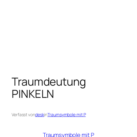
Traumdeutung
PINKELN
Verfasst von
desk
in
Traumsymbole mit P
Traumsymbole mit P