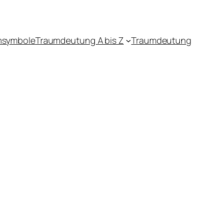
msymbole
Traumdeutung A bis Z
Traumdeutung