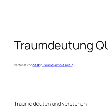
Traumdeutung 
Verfasst von
desk
in
Traumsymbole mit P
Träume deuten und verstehen