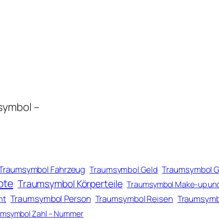
symbol –
Traumsymbol Fahrzeug
Traumsymbol Geld
Traumsymbol 
pte
Traumsymbol Körperteile
Traumsymbol Make-up un
Traumsymbol Person
ht
Traumsymbol Reisen
Traumsymb
msymbol Zahl – Nummer