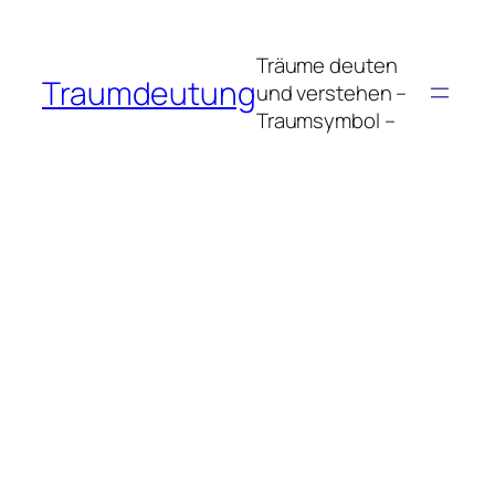
Zum
Inhalt
Träume deuten
springen
Traumdeutung
und verstehen –
Traumsymbol –