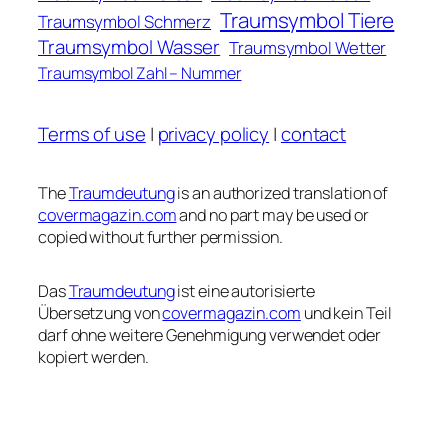
Traumsymbol Tiere
Traumsymbol Schmerz
Traumsymbol Wasser
Traumsymbol Wetter
Traumsymbol Zahl – Nummer
Terms of use
|
privacy policy
|
contact
The
Traumdeutung
is an authorized translation of
covermagazin.com
and no part may be used or
copied without further permission.
Das
Traumdeutung
ist eine autorisierte
Übersetzung von
covermagazin.com
und kein Teil
darf ohne weitere Genehmigung verwendet oder
kopiert werden.