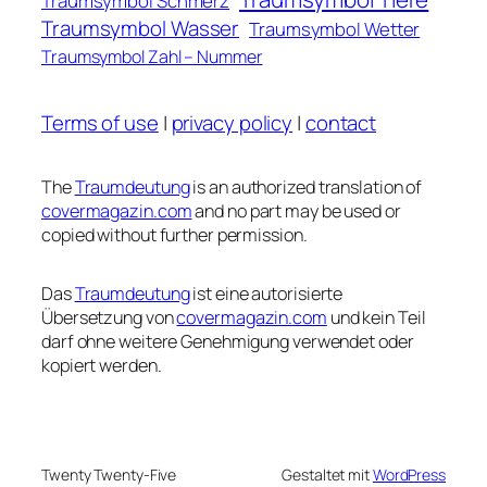
Traumsymbol Schmerz
Traumsymbol Wasser
Traumsymbol Wetter
Traumsymbol Zahl – Nummer
Terms of use
|
privacy policy
|
contact
The
Traumdeutung
is an authorized translation of
covermagazin.com
and no part may be used or
copied without further permission.
Das
Traumdeutung
ist eine autorisierte
Übersetzung von
covermagazin.com
und kein Teil
darf ohne weitere Genehmigung verwendet oder
kopiert werden.
Twenty Twenty-Five
Gestaltet mit
WordPress