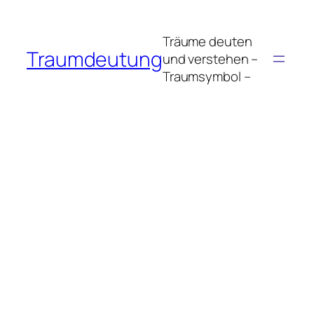
Zum
Inhalt
Träume deuten
springen
Traumdeutung
und verstehen –
Traumsymbol –