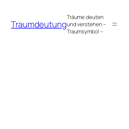
Zum
Inhalt
Träume deuten
springen
Traumdeutung
und verstehen –
Traumsymbol –