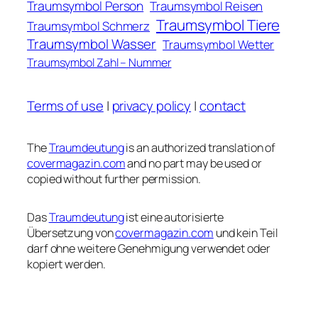
Traumsymbol Person
Traumsymbol Reisen
Traumsymbol Tiere
Traumsymbol Schmerz
Traumsymbol Wasser
Traumsymbol Wetter
Traumsymbol Zahl – Nummer
Terms of use
|
privacy policy
|
contact
The
Traumdeutung
is an authorized translation of
covermagazin.com
and no part may be used or
copied without further permission.
Das
Traumdeutung
ist eine autorisierte
Übersetzung von
covermagazin.com
und kein Teil
darf ohne weitere Genehmigung verwendet oder
kopiert werden.