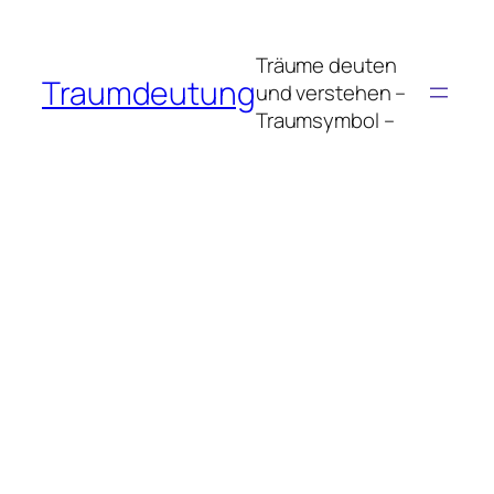
Zum
Inhalt
Träume deuten
springen
Traumdeutung
und verstehen –
Traumsymbol –