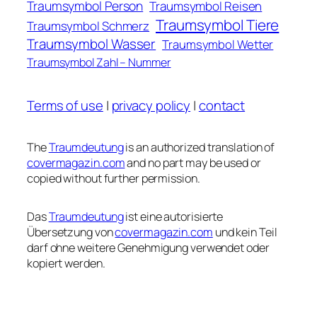
Traumsymbol Person
Traumsymbol Reisen
Traumsymbol Tiere
Traumsymbol Schmerz
Traumsymbol Wasser
Traumsymbol Wetter
Traumsymbol Zahl – Nummer
Terms of use
|
privacy policy
|
contact
The
Traumdeutung
is an authorized translation of
covermagazin.com
and no part may be used or
copied without further permission.
Das
Traumdeutung
ist eine autorisierte
Übersetzung von
covermagazin.com
und kein Teil
darf ohne weitere Genehmigung verwendet oder
kopiert werden.