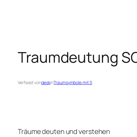
Traumdeutung S
Verfasst von
desk
in
Traumsymbole mit S
Träume deuten und verstehen