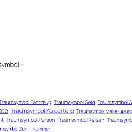
symbol –
Traumsymbol Fahrzeug
Traumsymbol Geld
Traumsymbol 
pte
Traumsymbol Körperteile
Traumsymbol Make-up un
Traumsymbol Person
ht
Traumsymbol Reisen
Traumsymb
msymbol Zahl – Nummer