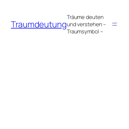
Zum
Inhalt
Träume deuten
springen
Traumdeutung
und verstehen –
Traumsymbol –