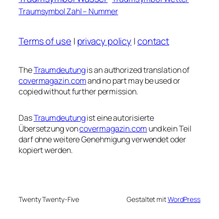
Traumsymbol Zahl – Nummer
Terms of use
|
privacy policy
|
contact
The
Traumdeutung
is an authorized translation of
covermagazin.com
and no part may be used or
copied without further permission.
Das
Traumdeutung
ist eine autorisierte
Übersetzung von
covermagazin.com
und kein Teil
darf ohne weitere Genehmigung verwendet oder
kopiert werden.
Twenty Twenty-Five
Gestaltet mit
WordPress