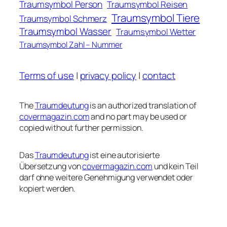
Traumsymbol Person
Traumsymbol Reisen
Traumsymbol Tiere
Traumsymbol Schmerz
Traumsymbol Wasser
Traumsymbol Wetter
Traumsymbol Zahl – Nummer
Terms of use
|
privacy policy
|
contact
The
Traumdeutung
is an authorized translation of
covermagazin.com
and no part may be used or
copied without further permission.
Das
Traumdeutung
ist eine autorisierte
Übersetzung von
covermagazin.com
und kein Teil
darf ohne weitere Genehmigung verwendet oder
kopiert werden.