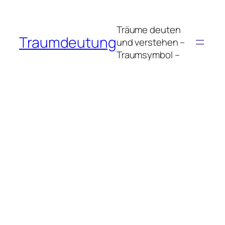
Zum
Inhalt
Träume deuten
springen
Traumdeutung
und verstehen –
Traumsymbol –