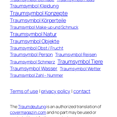
Traumsymbol Kleidung
Traumsymbol Konzepte
Traumsymbol Körperteile
Traumsymbol Make-up und Schmuck
Traumsymbol Natur
Traumsymbol Objekte
Traumsymbol Obst / Frucht
Traumsymbol Person
Traumsymbol Reisen
Traumsymbol Tiere
Traumsymbol Schmerz
Traumsymbol Wasser
Traumsymbol Wetter
Traumsymbol Zahl – Nummer
Terms of use
|
privacy policy
|
contact
The
Traumdeutung
is an authorized translation of
covermagazin.com
and no part may be used or