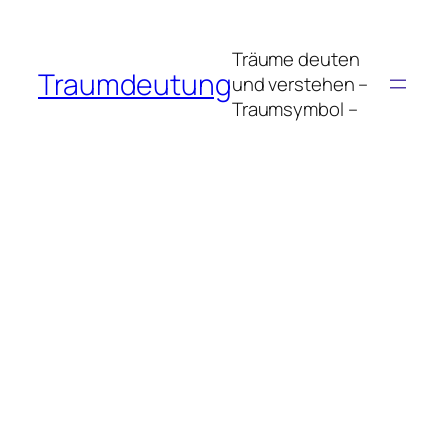
Zum
Inhalt
Träume deuten
springen
Traumdeutung
und verstehen –
Traumsymbol –