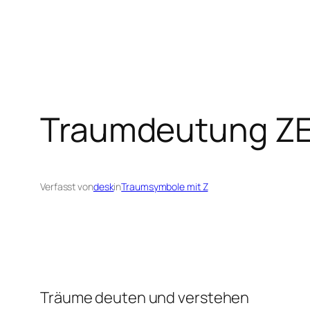
Traumdeutung Z
Verfasst von
desk
in
Traumsymbole mit Z
Träume deuten und verstehen