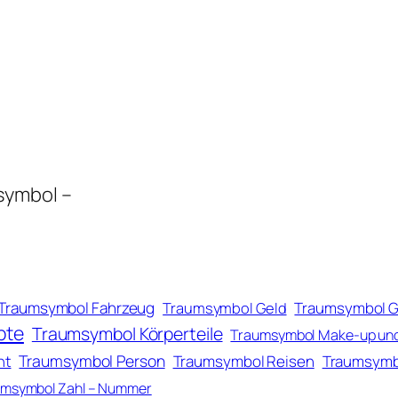
symbol –
Traumsymbol Fahrzeug
Traumsymbol Geld
Traumsymbol 
pte
Traumsymbol Körperteile
Traumsymbol Make-up un
Traumsymbol Person
ht
Traumsymbol Reisen
Traumsymb
msymbol Zahl – Nummer