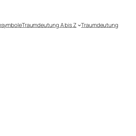
msymbole
Traumdeutung A bis Z
Traumdeutung