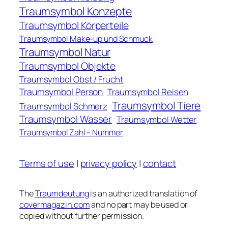
Traumsymbol Konzepte
Traumsymbol Körperteile
Traumsymbol Make-up und Schmuck
Traumsymbol Natur
Traumsymbol Objekte
Traumsymbol Obst / Frucht
Traumsymbol Person
Traumsymbol Reisen
Traumsymbol Tiere
Traumsymbol Schmerz
Traumsymbol Wasser
Traumsymbol Wetter
Traumsymbol Zahl – Nummer
Terms of use
|
privacy policy
|
contact
The
Traumdeutung
is an authorized translation of
covermagazin.com
and no part may be used or
copied without further permission.