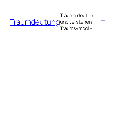
Zum
Inhalt
Träume deuten
springen
Traumdeutung
und verstehen –
Traumsymbol –