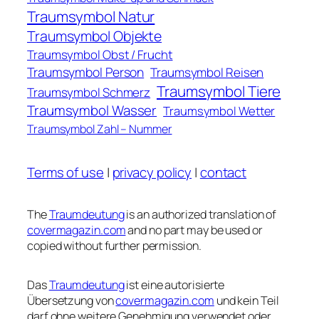
Traumsymbol Natur
Traumsymbol Objekte
Traumsymbol Obst / Frucht
Traumsymbol Person
Traumsymbol Reisen
Traumsymbol Tiere
Traumsymbol Schmerz
Traumsymbol Wasser
Traumsymbol Wetter
Traumsymbol Zahl – Nummer
Terms of use
|
privacy policy
|
contact
The
Traumdeutung
is an authorized translation of
covermagazin.com
and no part may be used or
copied without further permission.
Das
Traumdeutung
ist eine autorisierte
Übersetzung von
covermagazin.com
und kein Teil
darf ohne weitere Genehmigung verwendet oder