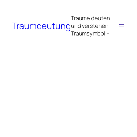
Zum
Inhalt
Träume deuten
springen
Traumdeutung
und verstehen –
Traumsymbol –