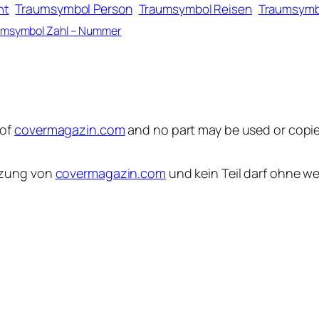
Traumsymbol Person
ht
Traumsymbol Reisen
Traumsymb
msymbol Zahl – Nummer
 of
covermagazin.com
and no part may be used or copie
etzung von
covermagazin.com
und kein Teil darf ohne w