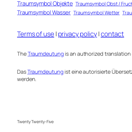
Traumsymbol Objekte
Traumsymbol Obst / Fruc
Traumsymbol Wasser
Traumsymbol Wetter
Trau
Terms of use
|
privacy policy
|
contact
The
Traumdeutung
is an authorized translation
Das
Traumdeutung
ist eine autorisierte Übers
werden.
Twenty Twenty-Five