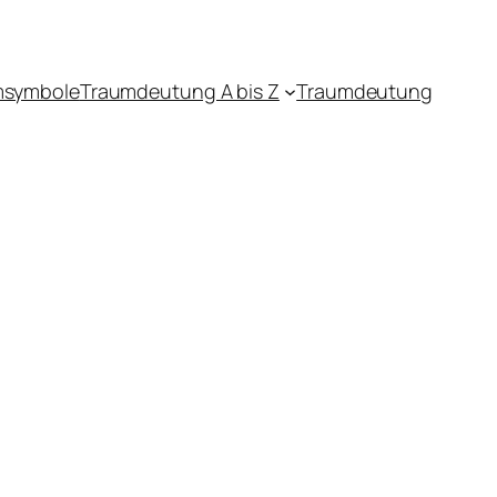
msymbole
Traumdeutung A bis Z
Traumdeutung