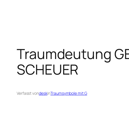
Traumdeutung G
SCHEUER
Verfasst von
desk
in
Traumsymbole mit G