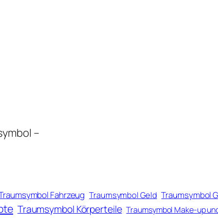
symbol –
Traumsymbol Fahrzeug
Traumsymbol Geld
Traumsymbol 
pte
Traumsymbol Körperteile
Traumsymbol Make-up un